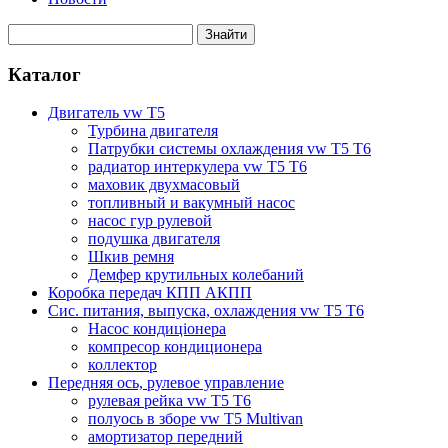
Каталог
Двигатель vw T5
Турбина двигателя
Патрубки системы охлаждения vw T5 T6
радиатор интеркулера vw T5 T6
маховик двухмасовый
топливный и вакумный насос
насос гур рулевой
подушка двигателя
Шкив ремня
Демфер крутильных колебаний
Коробка передач КПП АКПП
Сис. питания, выпуска, охлаждения vw T5 T6
Насос кондиціонера
компресор кондиционера
коллектор
Передняя ось, рулевое управление
рулевая рейка vw T5 T6
полуось в зборе vw T5 Multivan
амортизатор передний