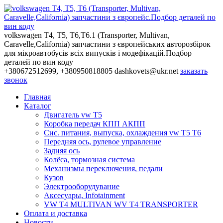
volkswagen T4, T5, T6,Т6.1 (Transporter, Multivan,
Caravelle,California) запчастини з європейських авторозбірок
для мікроавтобусів всіх випусків і модефікацій.Подбор
деталей по вин коду
+380672512699, +380950818805
dashkovets@ukr.net
заказать
звонок
Главная
Каталог
Двигатель vw T5
Коробка передач КПП АКПП
Сис. питания, выпуска, охлаждения vw T5 T6
Передняя ось, рулевое управление
Задняя ось
Колёса, тормозная система
Механизмы переключения, педали
Кузов
Электрооборудувание
Аксесуары, Infotainment
VW T4 MULTIVAN WV T4 TRANSPORTER
Оплата и доставка
Новости