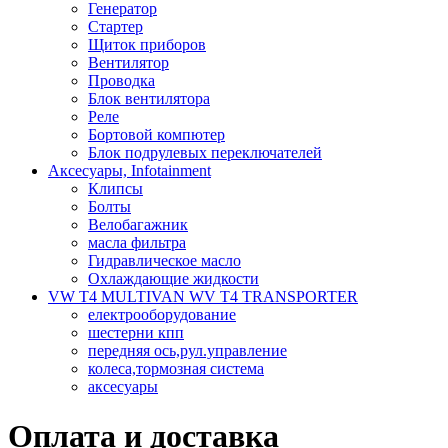
Генератор
Стартер
Щиток приборов
Вентилятор
Проводка
Блок вентилятора
Реле
Бортовой компютер
Блок подрулевых переключателей
Аксесуары, Infotainment
Клипсы
Болты
Велобагажник
масла фильтра
Гидравлическое масло
Охлаждающие жидкости
VW T4 MULTIVAN WV T4 TRANSPORTER
електрооборудование
шестерни кпп
передняя ось,рул.управление
колеса,тормозная система
аксесуары
Оплата и доставка