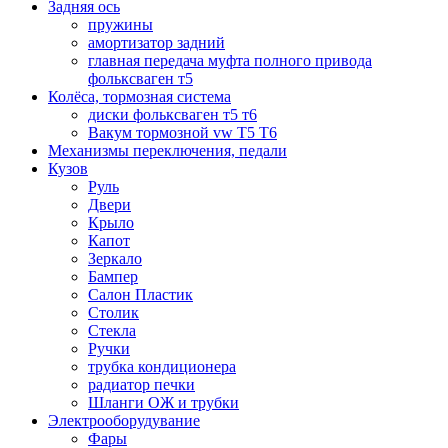
Задняя ось
пружины
амортизатор задний
главная передача муфта полного привода
фольксваген т5
Колёса, тормозная система
диски фольксваген т5 т6
Вакум тормозной vw T5 T6
Механизмы переключения, педали
Кузов
Руль
Двери
Крыло
Капот
Зеркало
Бампер
Салон Пластик
Столик
Стекла
Ручки
трубка кондиционера
радиатор печки
Шланги ОЖ и трубки
Электрооборудувание
Фары