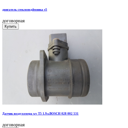
двигатель стеклоподймника т5
договорная
Датчик воздухомера wv T5 1.9л.BOSCH 028 002 531
договорная