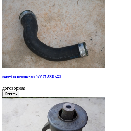
патрубок интеркулера WV T5 AXD AXE
договорная