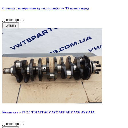
Спупица с поворотным кулаком,цапфа vw T5 правая перед
договорная
Коленвал vw T4 2.5 TDI AJT ACV AYC AUF AHY AXG AYY AJA
договорная