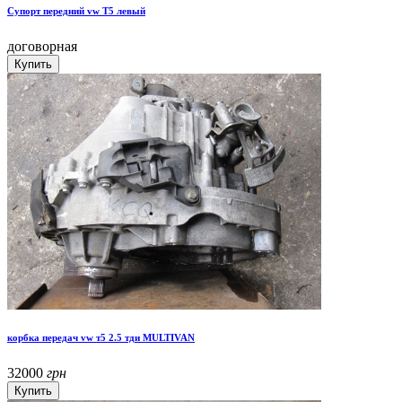
Супорт передний vw T5 левый
договорная
корбка передач vw т5 2.5 тди MULTIVAN
32000
грн