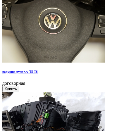
подушка руля wv T5 T6
договорная