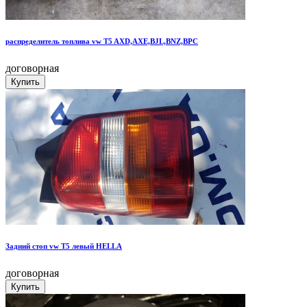
распределитель топлива vw T5 AXD,AXE,BJL,BNZ,BPC
договорная
Задний стоп vw T5 левый HELLA
договорная