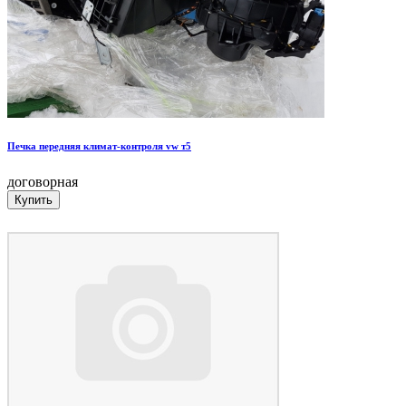
Печка передняя климат-контроля vw т5
договорная