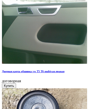
Дверная карта обшивка vw T5 T6 multivan правая
договорная