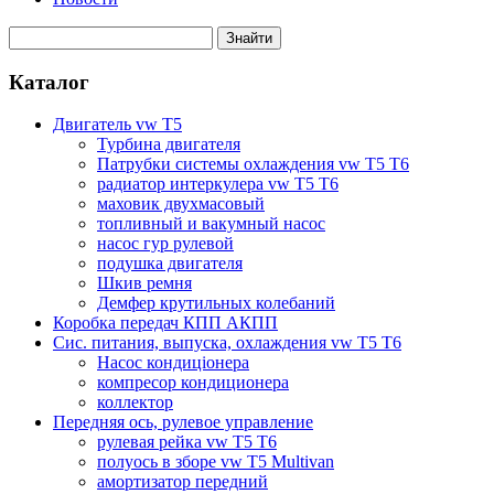
Каталог
Двигатель vw T5
Турбина двигателя
Патрубки системы охлаждения vw T5 T6
радиатор интеркулера vw T5 T6
маховик двухмасовый
топливный и вакумный насос
насос гур рулевой
подушка двигателя
Шкив ремня
Демфер крутильных колебаний
Коробка передач КПП АКПП
Сис. питания, выпуска, охлаждения vw T5 T6
Насос кондиціонера
компресор кондиционера
коллектор
Передняя ось, рулевое управление
рулевая рейка vw T5 T6
полуось в зборе vw T5 Multivan
амортизатор передний