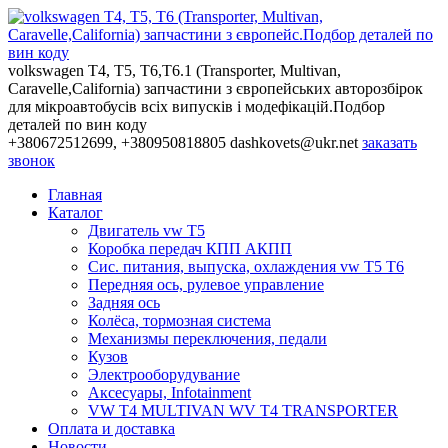
volkswagen T4, T5, T6,Т6.1 (Transporter, Multivan,
Caravelle,California) запчастини з європейських авторозбірок
для мікроавтобусів всіх випусків і модефікацій.Подбор
деталей по вин коду
+380672512699, +380950818805
dashkovets@ukr.net
заказать
звонок
Главная
Каталог
Двигатель vw T5
Коробка передач КПП АКПП
Сис. питания, выпуска, охлаждения vw T5 T6
Передняя ось, рулевое управление
Задняя ось
Колёса, тормозная система
Механизмы переключения, педали
Кузов
Электрооборудувание
Аксесуары, Infotainment
VW T4 MULTIVAN WV T4 TRANSPORTER
Оплата и доставка
Новости