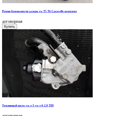
Ремни безопасности салона vw T5 T6 Caravelle комплект
договорная
Топливный насос vw т-5 vw т-6 2.0 TDI
договорная