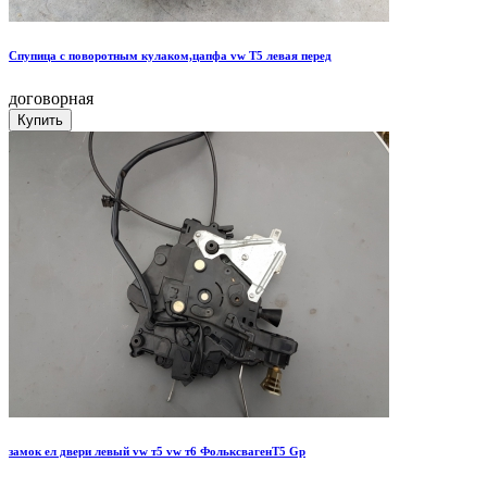
Спупица с поворотным кулаком,цапфа vw T5 левая перед
договорная
замок ел двери левый vw т5 vw т6 ФольксвагенT5 Gp