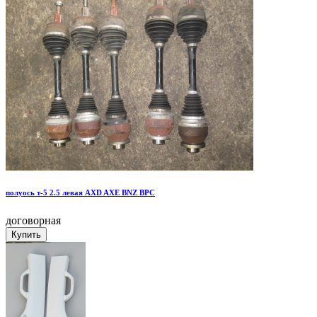
полуось т-5 2.5 левая AXD AXE BNZ BPC
договорная