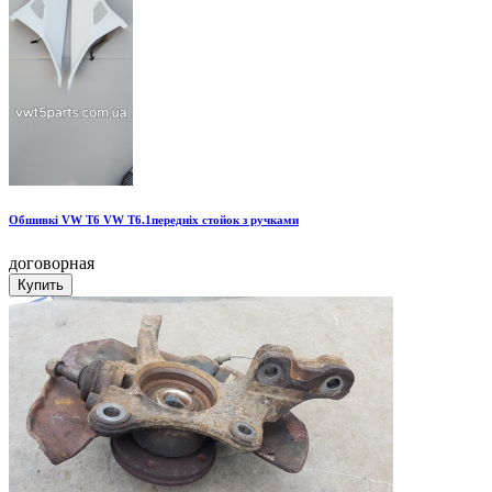
Обшивкі VW T6 VW T6.1передніх стойок з ручками
договорная