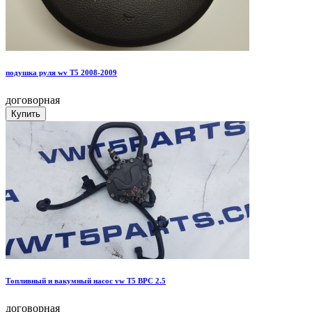
подушка руля wv T5 2008-2009
договорная
Топливный и вакумный насос vw T5 BPC 2.5
договорная