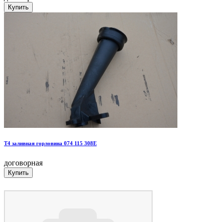
T4 заливная горловина 074 115 308E
договорная