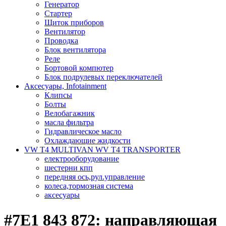
Генератор
Стартер
Щиток приборов
Вентилятор
Проводка
Блок вентилятора
Реле
Бортовой компютер
Блок подрулевых переключателей
Аксесуары, Infotainment
Клипсы
Болты
Велобагажник
масла фильтра
Гидравлическое масло
Охлаждающие жидкости
VW T4 MULTIVAN WV T4 TRANSPORTER
електрооборудование
шестерни кпп
передняя ось,рул.управление
колеса,тормозная система
аксесуары
#7E1 843 872: направляющая