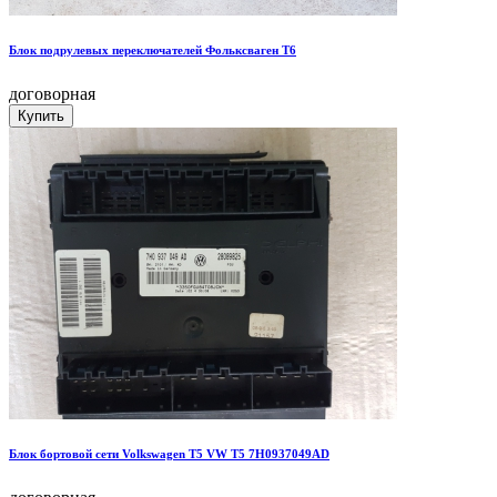
Блок подрулевых переключателей Фольксваген Т6
договорная
Блок бортовой сети Volkswagen Т5 VW T5 7H0937049AD