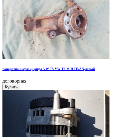
поворотный кулак,цапфа VW Т5 VW Т6 MULTIVAN,левый
договорная