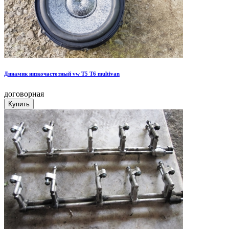
Динамик низкочастотный vw T5 T6 multivan
договорная