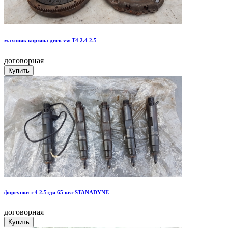
маховик корзина диск vw T4 2.4 2.5
договорная
форсунки т 4 2.5тди 65 квт STANADYNE
договорная