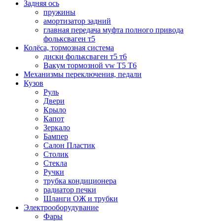
Задняя ось
пружины
амортизатор задний
главная передача муфта полного привода
фольксваген т5
Колёса, тормозная система
диски фольксваген т5 т6
Вакум тормозной vw T5 T6
Механизмы переключения, педали
Кузов
Руль
Двери
Крыло
Капот
Зеркало
Бампер
Салон Пластик
Столик
Стекла
Ручки
трубка кондиционера
радиатор печки
Шланги ОЖ и трубки
Электрооборудувание
Фары