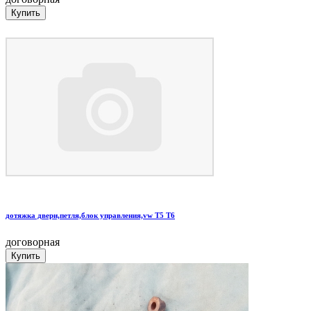
дотяжка двери,петля,блок управления,vw T5 T6
договорная