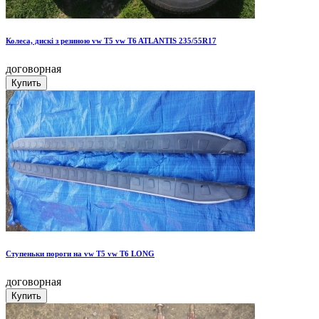
Колеса, дискі з резиною vw T5 vw T6 ATLANTIS 235/55R17
договорная
Ступеньки пороги на vw T5 vw T6 LONG
договорная