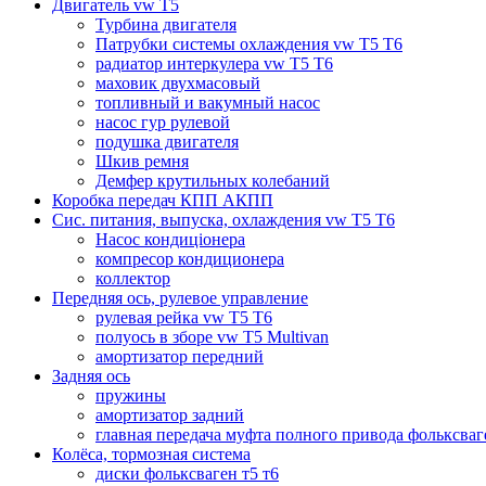
Двигатель vw T5
Турбина двигателя
Патрубки системы охлаждения vw T5 T6
радиатор интеркулера vw T5 T6
маховик двухмасовый
топливный и вакумный насос
насос гур рулевой
подушка двигателя
Шкив ремня
Демфер крутильных колебаний
Коробка передач КПП АКПП
Сис. питания, выпуска, охлаждения vw T5 T6
Насос кондиціонера
компресор кондиционера
коллектор
Передняя ось, рулевое управление
рулевая рейка vw T5 T6
полуось в зборе vw T5 Multivan
амортизатор передний
Задняя ось
пружины
амортизатор задний
главная передача муфта полного привода фольксваг
Колёса, тормозная система
диски фольксваген т5 т6