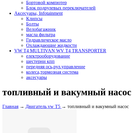
Бортовой компютер
Блок подрулевых переключателей
Аксесуары, Infotainment
Клипсы
Болты
Велобагажник
масла фильтра
Гидравлическое масло
Охлаждающие жидкости
VW T4 MULTIVAN WV T4 TRANSPORTER
електрооборудование
шестерни кпп
передняя ось,рул.управление
колеса,тормозная система
аксесуары
топливный и вакумный насос
Главная
→
Двигатель vw T5
→ топливный и вакумный насос