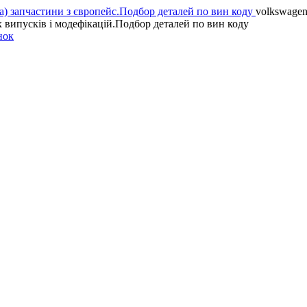
volkswagen 
х випусків і модефікацій.Подбор деталей по вин коду
нок