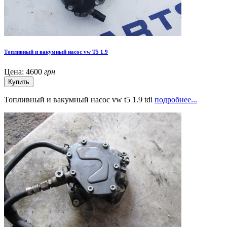
Топливный и вакумный насос vw T5 1.9
Цена:
4600
грн
Топливный и вакумный насос vw t5 1.9 tdi
подробнее...