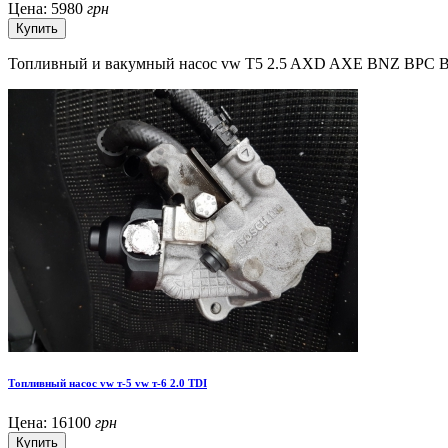
Цена:
5980
грн
Топливный и вакумный насос vw T5 2.5 AXD AXE BNZ BPC 
Топливный насос vw т-5 vw т-6 2.0 TDI
Цена:
16100
грн