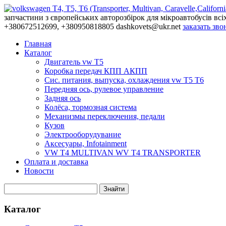
запчастини з європейських авторозбірок для мікроавтобусів всі
+380672512699, +380950818805
dashkovets@ukr.net
заказать зво
Главная
Каталог
Двигатель vw T5
Коробка передач КПП АКПП
Сис. питания, выпуска, охлаждения vw T5 T6
Передняя ось, рулевое управление
Задняя ось
Колёса, тормозная система
Механизмы переключения, педали
Кузов
Электрооборудувание
Аксесуары, Infotainment
VW T4 MULTIVAN WV T4 TRANSPORTER
Оплата и доставка
Новости
Каталог