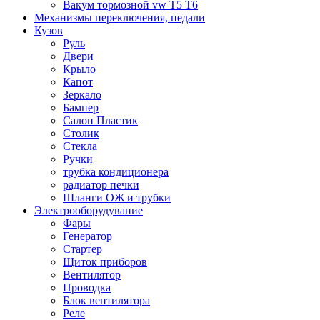
Вакум тормозной vw T5 T6
Механизмы переключения, педали
Кузов
Руль
Двери
Крыло
Капот
Зеркало
Бампер
Салон Пластик
Столик
Стекла
Ручки
трубка кондиционера
радиатор печки
Шланги ОЖ и трубки
Электрооборудувание
Фары
Генератор
Стартер
Щиток приборов
Вентилятор
Проводка
Блок вентилятора
Реле