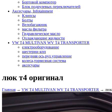
Бортовой компютер
Блок подрулевых переключателей
Аксесуары, Infotainment
Клипсы
Болты
Велобагажник
масла фильтра
Гидравлическое масло
Охлаждающие жидкости
VW T4 MULTIVAN WV T4 TRANSPORTER
електрооборудование
шестерни кпп
передняя ось,рул.управление
колеса,тормозная система
аксесуары
люк т4 оригинал
Главная
→
VW T4 MULTIVAN WV T4 TRANSPORTER
→ люк 