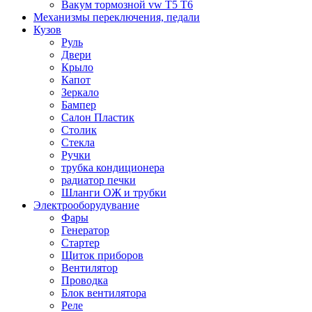
Вакум тормозной vw T5 T6
Механизмы переключения, педали
Кузов
Руль
Двери
Крыло
Капот
Зеркало
Бампер
Салон Пластик
Столик
Стекла
Ручки
трубка кондиционера
радиатор печки
Шланги ОЖ и трубки
Электрооборудувание
Фары
Генератор
Стартер
Щиток приборов
Вентилятор
Проводка
Блок вентилятора
Реле