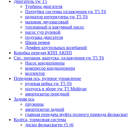
Двигатель vw T5
Турбина двигателя
Патрубки системы охлаждения vw T5 T6
радиатор интеркулера vw T5 T6
маховик двухмасовый
топливный и вакумный насос
насос гур рулевой
подушка двигателя
Шкив ремня
Демфер крутильных колебаний
Коробка передач КПП АКПП
Сис. питания, выпуска, охлаждения vw T5 T6
Насос кондиціонера
компресор кондиционера
коллектор
Передняя ось, рулевое управление
рулевая рейка vw T5 T6
полуось в зборе vw T5 Multivan
амортизатор передний
Задняя ось
пружины
амортизатор задний
главная передача муфта полного привода фольксваг
Колёса, тормозная система
диски фольксваген т5 т6