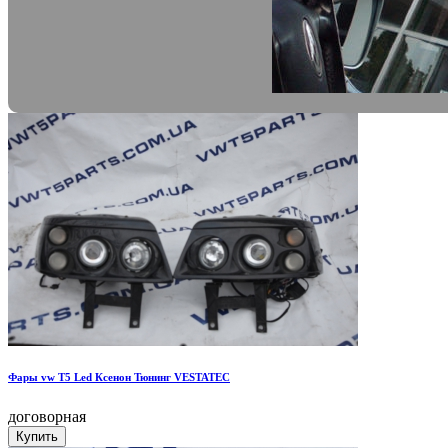
Фары vw T5 Led Ксенон Тюнинг VESTATEC
договорная