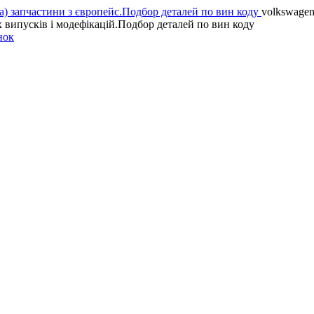
volkswagen 
х випусків і модефікацій.Подбор деталей по вин коду
нок