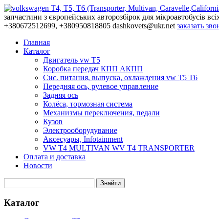
запчастини з європейських авторозбірок для мікроавтобусів всі
+380672512699, +380950818805
dashkovets@ukr.net
заказать зво
Главная
Каталог
Двигатель vw T5
Коробка передач КПП АКПП
Сис. питания, выпуска, охлаждения vw T5 T6
Передняя ось, рулевое управление
Задняя ось
Колёса, тормозная система
Механизмы переключения, педали
Кузов
Электрооборудувание
Аксесуары, Infotainment
VW T4 MULTIVAN WV T4 TRANSPORTER
Оплата и доставка
Новости
Каталог