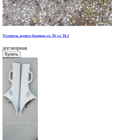
Уселитель заднего бампера vw T6 vw T6.1
договорная