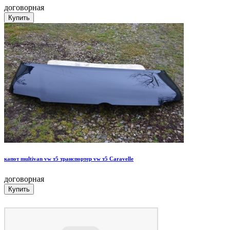
договорная
капот multivan vw т5 транспортер vw т5 Caravelle
договорная