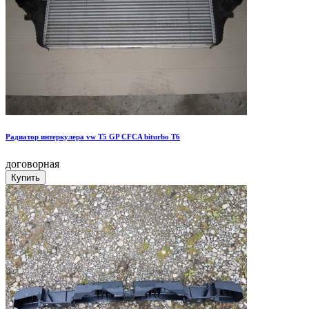
Радиатор интеркулера vw Т5 GP CFCA biturbo T6
договорная