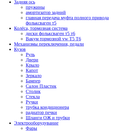
Задняя ось
пружины
амортизатор задний
главная передача муфта полного привода
фольксваген т5
Колёса, тормозная система
диски фольксваген т5 т6
Вакум тормозной vw T5 T6
Механизмы переключения, педали
Кузов
Руль
Двери
Крыло
Капот
Зеркало
Бампер
Салон Пластик
Столик
Стекла
Ручки
трубка кондиционера
радиатор печки
Шланги ОЖ и трубки
Электрооборудувание
Фары