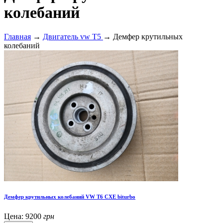
колебаний
Главная
→
Двигатель vw T5
→ Демфер крутильных
колебаний
Демфер крутильных колебаний VW T6 CXE biturbo
Цена:
9200
грн