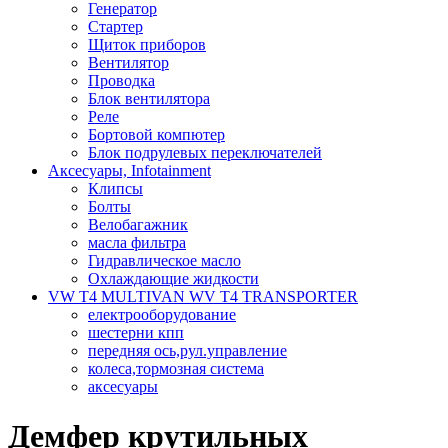
Генератор
Стартер
Щиток приборов
Вентилятор
Проводка
Блок вентилятора
Реле
Бортовой компютер
Блок подрулевых переключателей
Аксесуары, Infotainment
Клипсы
Болты
Велобагажник
масла фильтра
Гидравлическое масло
Охлаждающие жидкости
VW T4 MULTIVAN WV T4 TRANSPORTER
електрооборудование
шестерни кпп
передняя ось,рул.управление
колеса,тормозная система
аксесуары
Демфер крутильных