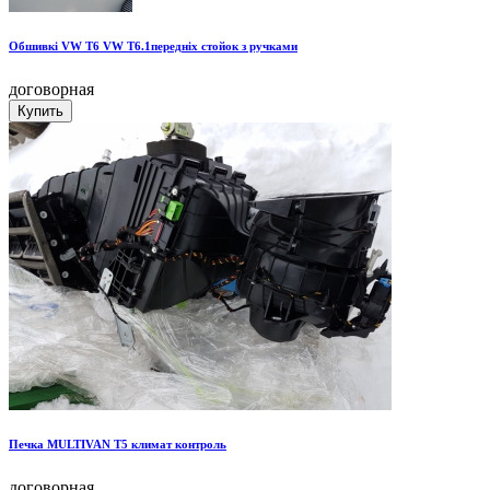
Обшивкі VW T6 VW T6.1передніх стойок з ручками
договорная
Печка MULTIVAN T5 климат контроль
договорная