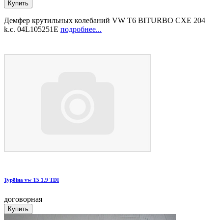
Демфер крутильных колебаний VW T6 BITURBO CXE 204
k.c. 04L105251E
подробнее...
Турбіна vw T5 1.9 TDI
договорная