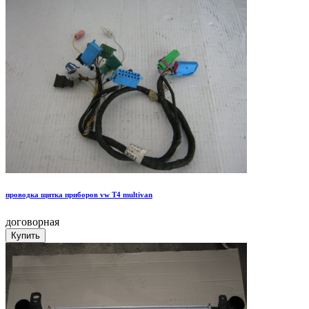
проводка щитка приборов vw T4 multivan
договорная