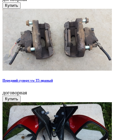
Передний супорт vw T5 правый
договорная