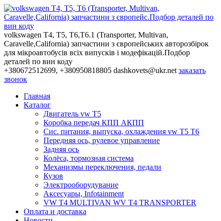
volkswagen T4, T5, T6,Т6.1 (Transporter, Multivan,
Caravelle,California) запчастини з європейських авторозбірок
для мікроавтобусів всіх випусків і модефікацій.Подбор
деталей по вин коду
+380672512699, +380950818805
dashkovets@ukr.net
заказать
звонок
Главная
Каталог
Двигатель vw T5
Коробка передач КПП АКПП
Сис. питания, выпуска, охлаждения vw T5 T6
Передняя ось, рулевое управление
Задняя ось
Колёса, тормозная система
Механизмы переключения, педали
Кузов
Электрооборудувание
Аксесуары, Infotainment
VW T4 MULTIVAN WV T4 TRANSPORTER
Оплата и доставка
Новости