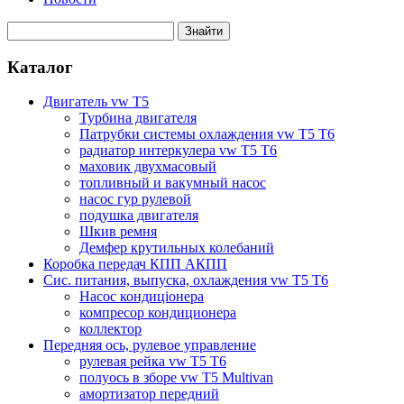
Каталог
Двигатель vw T5
Турбина двигателя
Патрубки системы охлаждения vw T5 T6
радиатор интеркулера vw T5 T6
маховик двухмасовый
топливный и вакумный насос
насос гур рулевой
подушка двигателя
Шкив ремня
Демфер крутильных колебаний
Коробка передач КПП АКПП
Сис. питания, выпуска, охлаждения vw T5 T6
Насос кондиціонера
компресор кондиционера
коллектор
Передняя ось, рулевое управление
рулевая рейка vw T5 T6
полуось в зборе vw T5 Multivan
амортизатор передний