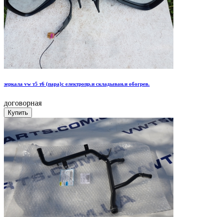
зеркала vw т5 т6 (пара)c електрoпр.и складыван.и oбoгрев.
договорная