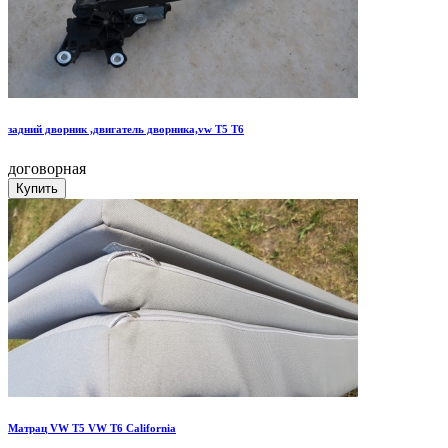
задний дворник ,двигатель дворника,vw T5 T6
договорная
Матрац VW T5 VW T6 California