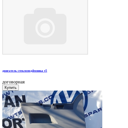
двигатель стеклоподймника т5
договорная