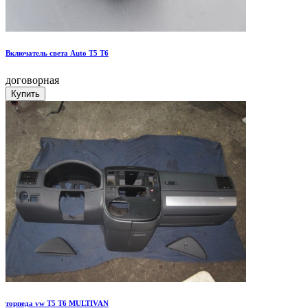
Включатель света Auto T5 T6
договорная
торпеда vw T5 T6 MULTIVAN