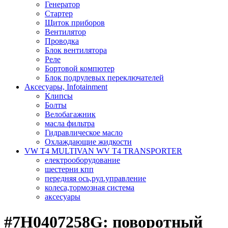
Генератор
Стартер
Щиток приборов
Вентилятор
Проводка
Блок вентилятора
Реле
Бортовой компютер
Блок подрулевых переключателей
Аксесуары, Infotainment
Клипсы
Болты
Велобагажник
масла фильтра
Гидравлическое масло
Охлаждающие жидкости
VW T4 MULTIVAN WV T4 TRANSPORTER
електрооборудование
шестерни кпп
передняя ось,рул.управление
колеса,тормозная система
аксесуары
#7H0407258G: поворотный