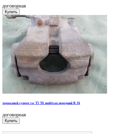
договорная
тормозной супорт vw Т5 Т6 multivan передний R 16
договорная