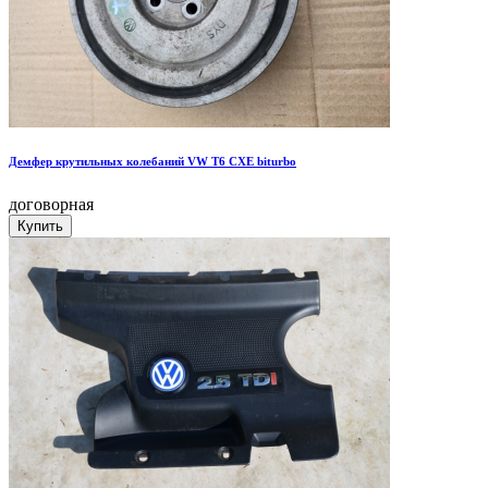
Демфер крутильных колебаний VW T6 CXE biturbo
договорная