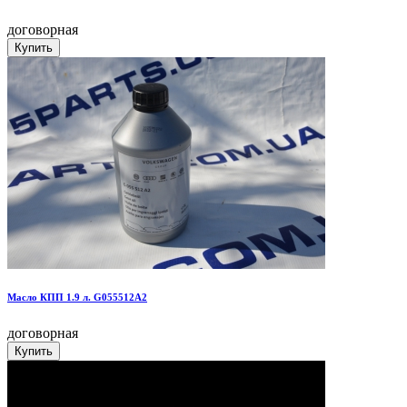
договорная
Масло КПП 1.9 л. G055512A2
договорная