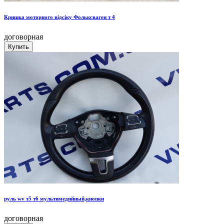
Кришка моторного відсіку Фольксваген т 4
договорная
руль wv т5 т6 мультимедийный,кнопки
договорная