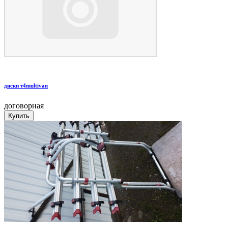
диски т4multivan
договорная