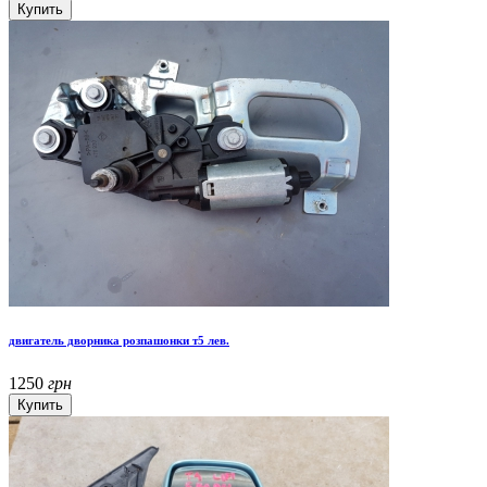
двигатель дворника розпашонки т5 лев.
1250
грн