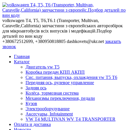
volkswagen T4, T5, T6,Т6.1 (Transporter, Multivan,
Caravelle,California) запчастини з європейських авторозбірок
для мікроавтобусів всіх випусків і модефікацій.Подбор
деталей по вин коду
+380672512699, +380950818805
dashkovets@ukr.net
заказать
звонок
Главная
Каталог
Двигатель vw T5
Коробка передач КПП АКПП
Сис. питания, выпуска, охлаждения vw T5 T6
Передняя ось, рулевое управление
Задняя ось
Колёса, тормозная система
Механизмы переключения, педали
Кузов
Электрооборудувание
Аксесуары, Infotainment
VW T4 MULTIVAN WV T4 TRANSPORTER
Оплата и доставка
Новости