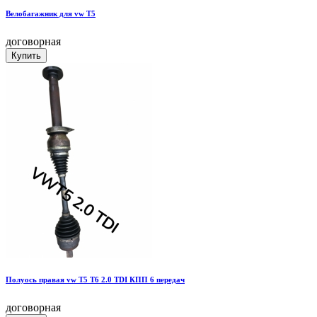
Велобагажник для vw T5
договорная
Полуось правая vw T5 T6 2.0 TDI КПП 6 передач
договорная