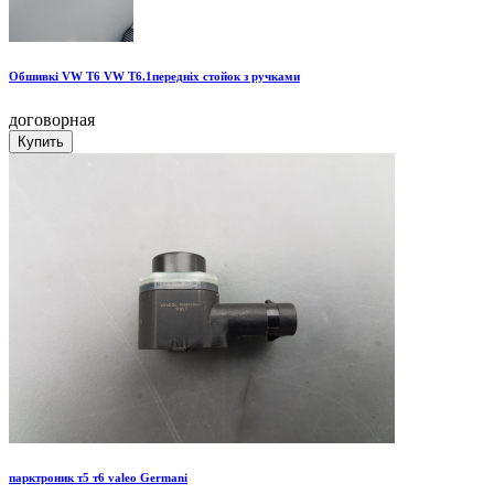
Обшивкі VW T6 VW T6.1передніх стойок з ручками
договорная
парктроник т5 т6 valeo Germani