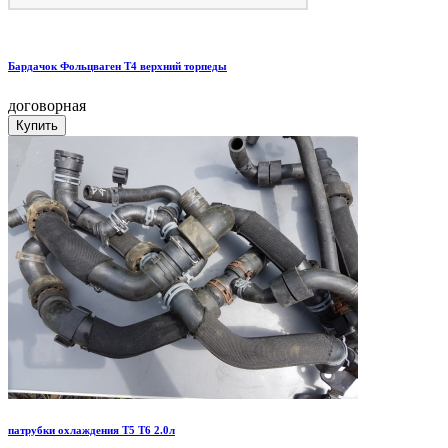
Бардачок Фольцваген Т4 верхний торпеды
договорная
патрубки охлаждения Т5 Т6 2.0л