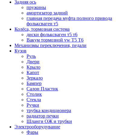
Задняя ось
пружины
амортизатор задний
главная передача муфта полного привода
фольксваген т5
Колёса, тормозная система
диски фольксваген т5 т6
Вакум тормозной vw T5 T6
Механизмы переключения, педали
Кузов
Руль
Двери
Крыло
Капот
Зеркало
Бампер
Салон Пластик
Столик
Стекла
Ручки
трубка кондиционера
радиатор печки
Шланги ОЖ и трубки
Электрооборудувание
Фары