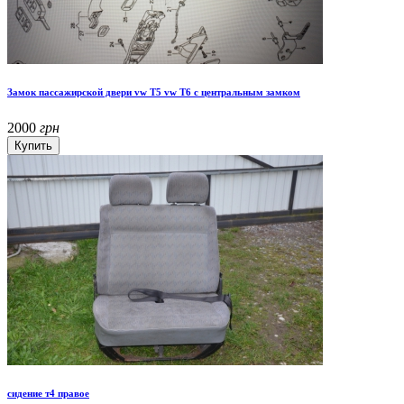
Замок пассажирской двери vw T5 vw T6 с центральным замком
2000
грн
сидение т4 правое