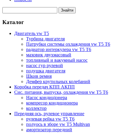
Каталог
Двигатель vw T5
Турбина двигателя
Патрубки системы охлаждения vw T5 T6
радиатор интеркулера vw T5 T6
маховик двухмасовый
топливный и вакумный насос
насос гур рулевой
подушка двигателя
Шкив ремня
Демфер крутильных колебаний
Коробка передач КПП АКПП
Сис. питания, выпуска, охлаждения vw T5 T6
Насос кондиціонера
компресор кондиционера
коллектор
Передняя ось, рулевое управление
рулевая рейка vw T5 T6
полуось в зборе vw T5 Multivan
амортизатор передний