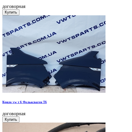
договорная
Крило vw т 6 Фольксваген Т6
договорная