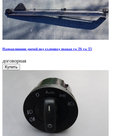
Направляющие дверей под ел.привод правая vw T6 vw T5
договорная