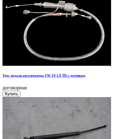
Трос педали акселератора VW T4 1.9 TD с датчиком
договорная