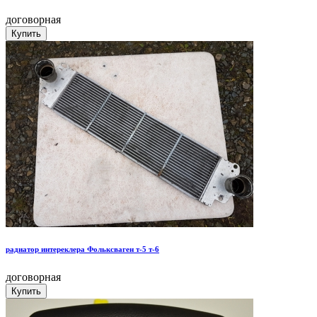
договорная
радиатор интереклера Фольксваген т-5 т-6
договорная