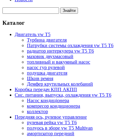
Каталог
Двигатель vw T5
Турбина двигателя
Патрубки системы охлаждения vw T5 T6
радиатор интеркулера vw T5 T6
маховик двухмасовый
топливный и вакумный насос
насос гур рулевой
подушка двигателя
Шкив ремня
Демфер крутильных колебаний
Коробка передач КПП АКПП
Сис. питания, выпуска, охлаждения vw T5 T6
Насос кондиціонера
компресор кондиционера
коллектор
Передняя ось, рулевое управление
рулевая рейка vw T5 T6
полуось в зборе vw T5 Multivan
амортизатор передний