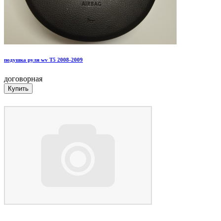
подушка руля wv T5 2008-2009
договорная