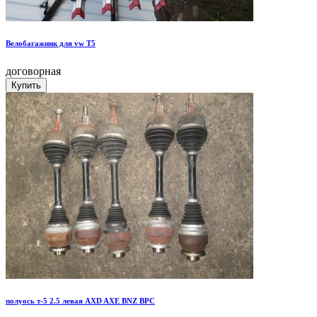
Велобагажник для vw T5
договорная
полуось т-5 2.5 левая AXD AXE BNZ BPC