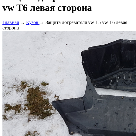
vw T6 левая сторона
Главная
→
Кузов
→ Защита догреватяля vw T5 vw T6 левая
сторона