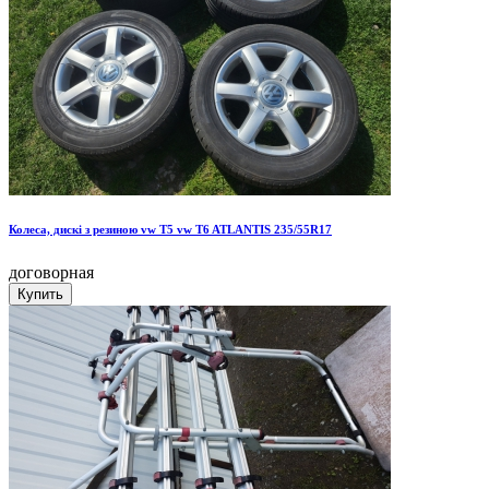
Колеса, дискі з резиною vw T5 vw T6 ATLANTIS 235/55R17
договорная