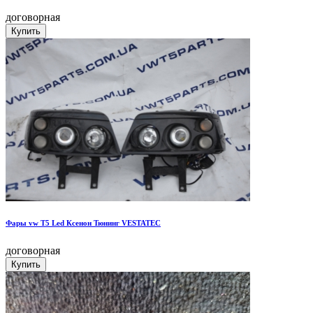
договорная
Фары vw T5 Led Ксенон Тюнинг VESTATEC
договорная