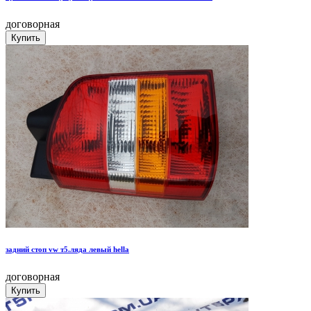
договорная
задний стоп vw т5.ляда левый hella
договорная