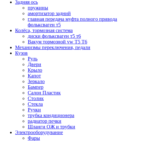
Задняя ось
пружины
амортизатор задний
главная передача муфта полного привода
фольксваген т5
Колёса, тормозная система
диски фольксваген т5 т6
Вакум тормозной vw T5 T6
Механизмы переключения, педали
Кузов
Руль
Двери
Крыло
Капот
Зеркало
Бампер
Салон Пластик
Столик
Стекла
Ручки
трубка кондиционера
радиатор печки
Шланги ОЖ и трубки
Электрооборудувание
Фары