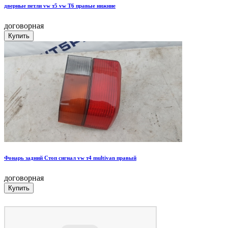
дверные петли vw т5 vw T6 правые нижние
договорная
Фонарь задний Стоп сигнал vw т4 multivan правый
договорная