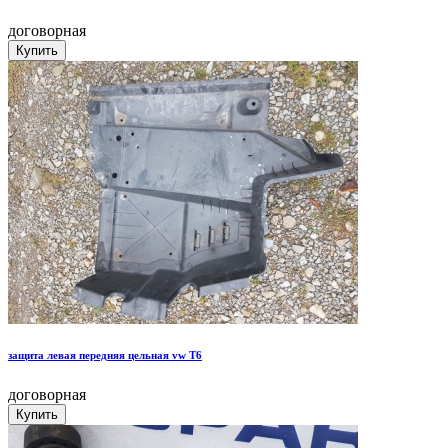
договорная
защита левая передняя цельная vw T6
договорная