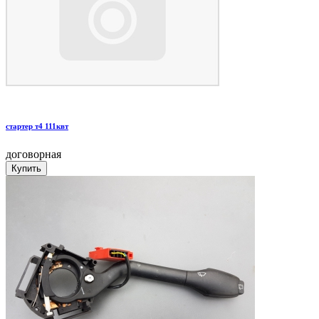
стартер т4 111квт
договорная