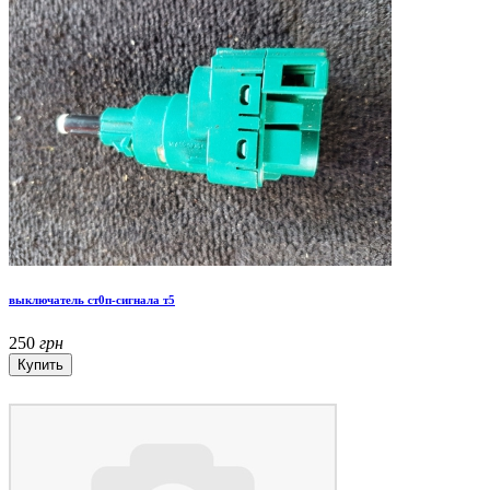
выключатель ст0п-сигнала т5
250
грн