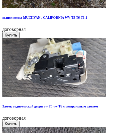
задняя полка MULTIVAN , CALIFORNIA WV T5 T6 T6.1
договорная
Замок водительской двери vw T5 vw T6 с центральным замком
договорная