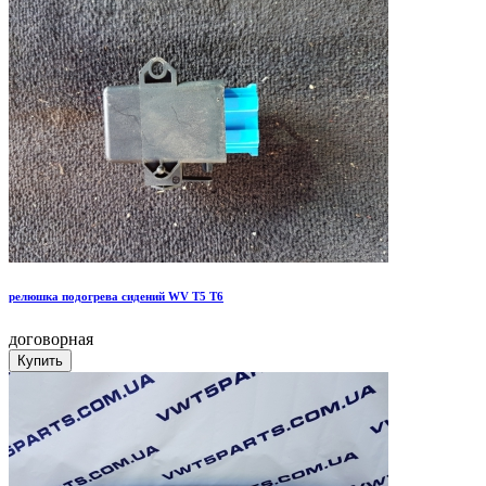
релюшка подогрева сидений WV T5 T6
договорная