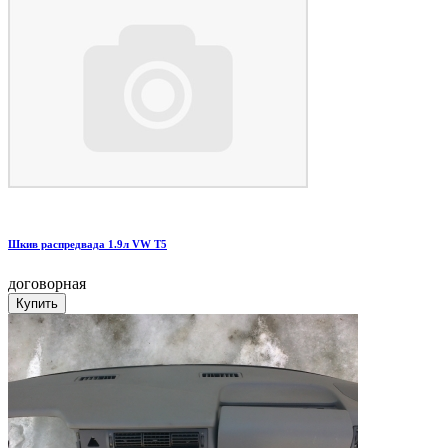
Шкив распредвада 1.9л VW T5
договорная