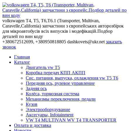
volkswagen T4, T5, T6,Т6.1 (Transporter, Multivan,
Caravelle,California) запчастини з європейських авторозбірок
для мікроавтобусів всіх випусків і модефікацій.Подбор
деталей по вин коду
+380672512699, +380950818805
dashkovets@ukr.net
заказать
звонок
Главная
Каталог
Двигатель vw T5
Коробка передач КПП АКПП
Сис. питания, выпуска, охлаждения vw T5 T6
Передняя ось, рулевое управление
Задняя ось
Колёса, тормозная система
Механизмы переключения, педали
Кузов
Электрооборудувание
Аксесуары, Infotainment
VW T4 MULTIVAN WV T4 TRANSPORTER
Оплата и доставка
Новости