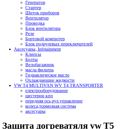
Генератор
Стартер
Щиток приборов
Вентилятор
Проводка
Блок вентилятора
Реле
Бортовой компютер
Блок подрулевых переключателей
Аксесуары, Infotainment
Клипсы
Болты
Велобагажник
масла фильтра
Гидравлическое масло
Охлаждающие жидкости
VW T4 MULTIVAN WV T4 TRANSPORTER
електрооборудование
шестерни кпп
передняя ось,рул.управление
колеса,тормозная система
аксесуары
Защита догреватяля vw T5