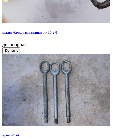
шланг бачка гидравлики vw Т5 2.0
договорная
крюк т5 т6