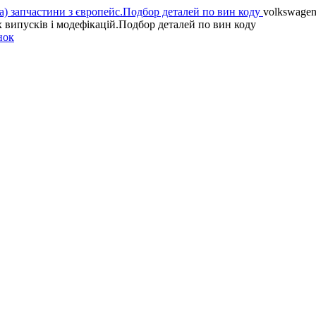
volkswagen 
х випусків і модефікацій.Подбор деталей по вин коду
нок