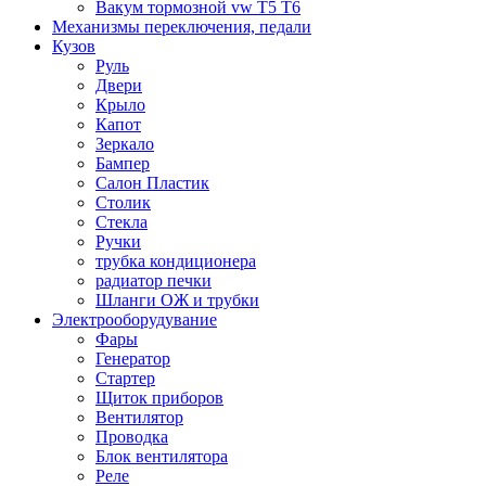
Вакум тормозной vw T5 T6
Механизмы переключения, педали
Кузов
Руль
Двери
Крыло
Капот
Зеркало
Бампер
Салон Пластик
Столик
Стекла
Ручки
трубка кондиционера
радиатор печки
Шланги ОЖ и трубки
Электрооборудувание
Фары
Генератор
Стартер
Щиток приборов
Вентилятор
Проводка
Блок вентилятора
Реле