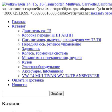
запчастини з європейських авторозбірок для мікроавтобусів всі
+380672512699, +380950818805
dashkovets@ukr.net
заказать зво
Главная
Каталог
Двигатель vw T5
Коробка передач КПП АКПП
Сис. питания, выпуска, охлаждения vw T5 T6
Передняя ось, рулевое управление
Задняя ось
Колёса, тормозная система
Механизмы переключения, педали
Кузов
Электрооборудувание
Аксесуары, Infotainment
VW T4 MULTIVAN WV T4 TRANSPORTER
Оплата и доставка
Новости
Каталог