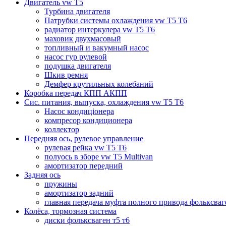
Двигатель vw T5
Турбина двигателя
Патрубки системы охлаждения vw T5 T6
радиатор интеркулера vw T5 T6
маховик двухмасовый
топливный и вакумный насос
насос гур рулевой
подушка двигателя
Шкив ремня
Демфер крутильных колебаний
Коробка передач КПП АКПП
Сис. питания, выпуска, охлаждения vw T5 T6
Насос кондиціонера
компресор кондиционера
коллектор
Передняя ось, рулевое управление
рулевая рейка vw T5 T6
полуось в зборе vw T5 Multivan
амортизатор передний
Задняя ось
пружины
амортизатор задний
главная передача муфта полного привода фольксваг
Колёса, тормозная система
диски фольксваген т5 т6