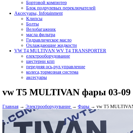
Бортовой компютер
Блок подрулевых переключателей
Аксесуары, Infotainment
Клипсы
Болты
Велобагажник
масла фильтра
Гидравлическое масло
Охлаждающие жидкости
VW T4 MULTIVAN WV T4 TRANSPORTER
електрооборудование
шестерни кпп
передняя ось,рул.управление
колеса,тормозная система
аксесуары
vw T5 MULTIVAN фары 03-09
Главная
→
Электрооборудувание
→
Фары
→ vw T5 MULTIVAN